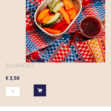
ZUURGOED
€
3,50
Zuurgoed
quantity