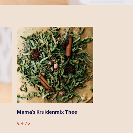
Mama’s Kruidenmix Thee
T
€
4,75
o