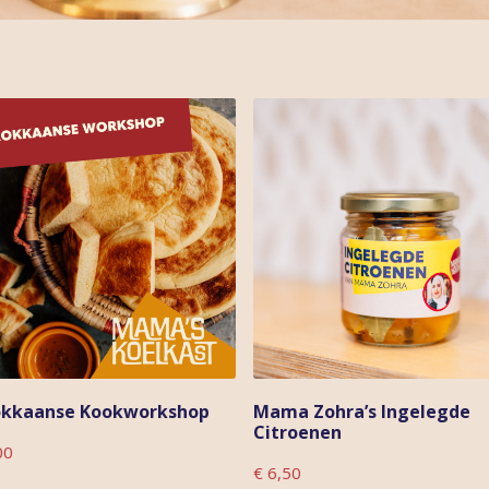
kkaanse Kookworkshop
Mama Zohra’s Ingelegde
Citroenen
O
00
T
€
6,50
p