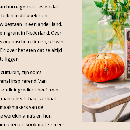
aan hun eigen succes en dat
ellen in dit boek hun
w bestaan in een ander land,
iemigrant in Nederland. Over
 economische redenen, of over
En over het eten dat ze altijd
ts liggen.
 culturen, zijn soms
venal inspirerend. Van
ë: elk ingrediënt heeft een
ke mama heeft haar verhaal.
e smaakmakers van de
eze wereldmama’s en hun
 hun eten en kook met ze mee!