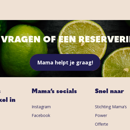
T VRAGEN OF EEN RESERVER
Mama helpt je graag!
s
Mama’s socials
Snel naar
el in
Instagram
Stichting Mama’s
Facebook
Power
Offerte