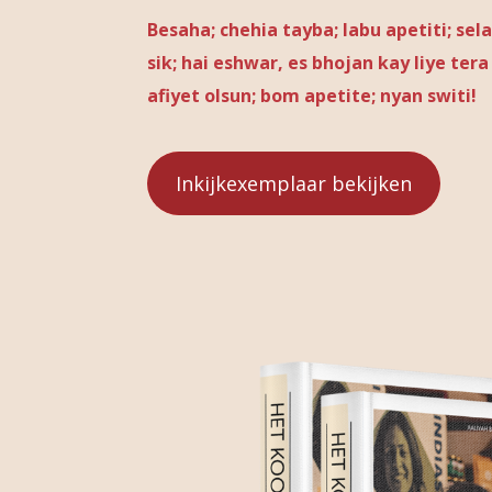
Besaha; chehia tayba; labu apetiti; 
sik; hai eshwar, es bhojan kay liye te
afiyet olsun; bom apetite; nyan switi!
Inkijkexemplaar bekijken