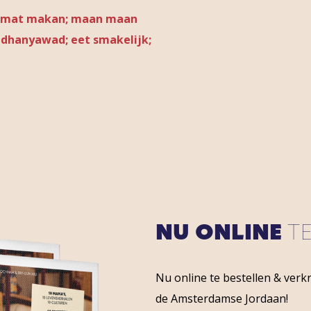
selamat makan; maan maan
ra dhanyawad; eet smakelijk;
NU ONLINE
T
Nu online te bestellen & verk
de Amsterdamse Jordaan!