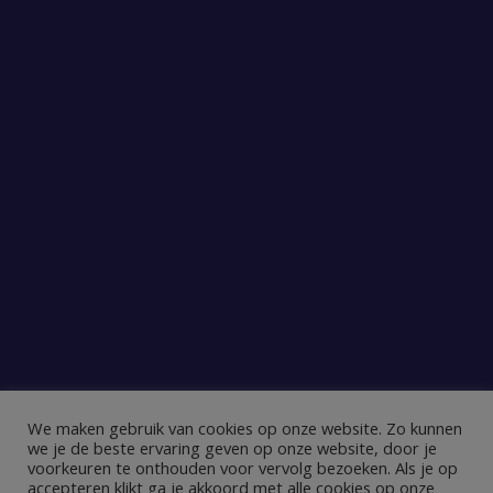
We maken gebruik van cookies op onze website. Zo kunnen
we je de beste ervaring geven op onze website, door je
voorkeuren te onthouden voor vervolg bezoeken. Als je op
accepteren klikt ga je akkoord met alle cookies op onze