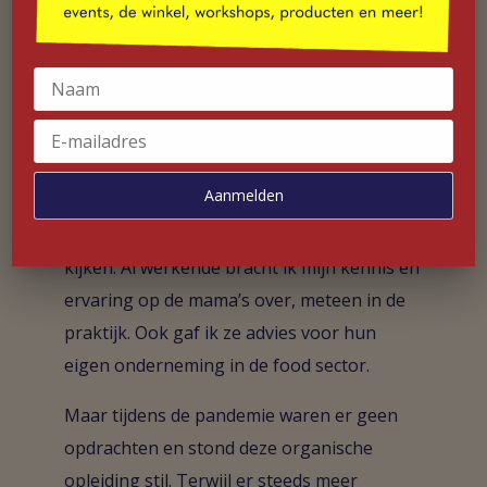
ontmoet die hun authentieke gerechten
graag met iedereen delen. Ook wisten
steeds meer enthousiaste klanten ons te
vinden. Om te voldoen aan de vraag en op
steeds grotere schaal mama’s gerechten te
kunnen serveren, ben ik begonnen met het
opleiden van de kokende moeders. Bij
professionele catering komt heel wat
kijken. Al werkende bracht ik mijn kennis en
ervaring op de mama’s over, meteen in de
praktijk. Ook gaf ik ze advies voor hun
eigen onderneming in de food sector.
Maar tijdens de pandemie waren er geen
opdrachten en stond deze organische
opleiding stil. Terwijl er steeds meer