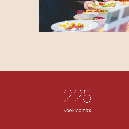
225
KookMama’s