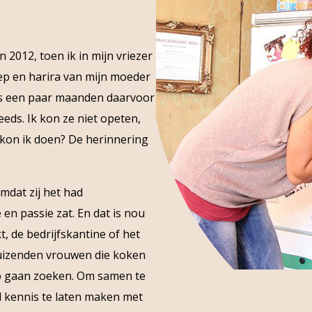
 2012, toen ik in mijn vriezer
p en harira van mijn moeder
as een paar maanden daarvoor
eds. Ik kon ze niet opeten,
t kon ik doen? De herinnering
mdat zij het had
en passie zat. En dat is nou
t, de bedrijfskantine of het
duizenden vrouwen die koken
op gaan zoeken. Om samen te
d kennis te laten maken met