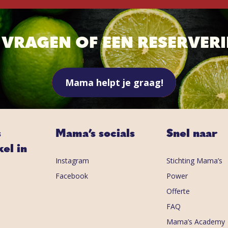
T VRAGEN OF EEN RESERVER
Mama helpt je graag!
s
Mama’s socials
Snel naar
el in
Instagram
Stichting Mama’s
Facebook
Power
Offerte
FAQ
Mama’s Academy