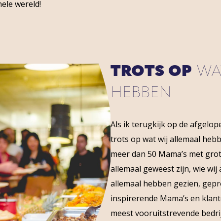
hele wereld!
TROTS OP
WAT
HEBBEN
Als ik terugkijk op de afgelo
trots op wat wij allemaal he
meer dan 50 Mama’s met grote
allemaal geweest zijn, wie wi
allemaal hebben gezien, gepro
inspirerende Mama’s en klante
meest vooruitstrevende bedri