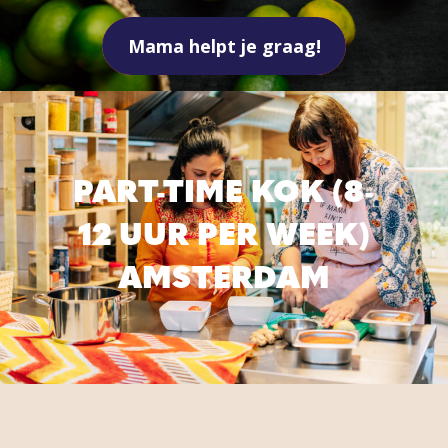
Mama helpt je graag!
PART-TIME KOK (8-
12 UUR PER WEEK)
AMSTERDAM