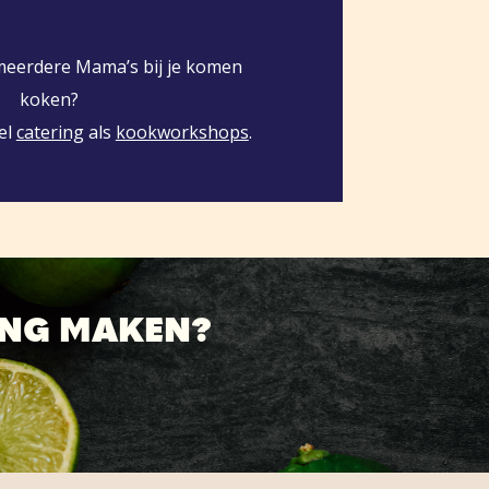
 meerdere Mama’s bij je komen
koken?
el
catering
als
kookworkshops
.
ING MAKEN?