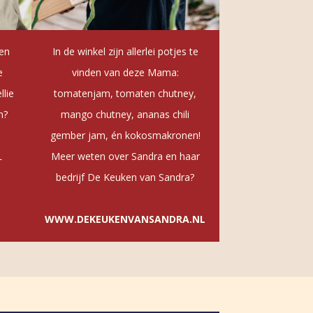
 en
In de winkel zijn allerlei potjes te
e
vinden van deze Mama:
llie
tomatenjam, tomaten chutney,
n?
mango chutney, ananas chili
gember jam, én kokosmakronen!
L
Meer weten over Sandra en haar
bedrijf De Keuken van Sandra?
WWW.DEKEUKENVANSANDRA.NL