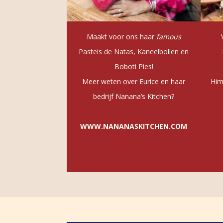
Maakt voor ons haar
famous
Pasteis de Natas, Kaneelbollen en
Boboti Pies!
Meer weten over Eurice en haar
Him
bedrijf Nanana’s Kitchen?
W
W
W
.
N
A
N
A
N
A
S
K
I
T
C
H
E
N
.
C
O
M