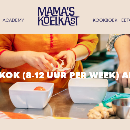
ACADEMY
KOOKBOEK
EET
 KOK (8-12 UUR PER WEEK)