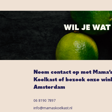
WIL JE WA
Neem contact op met Mama’
Koelkast of bezoek onze wink
Amsterdam
06 8190 7897
info@mamaskoelkast.nl