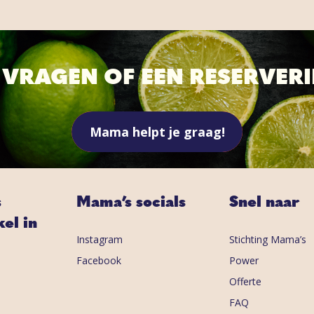
T VRAGEN OF EEN RESERVER
Mama helpt je graag!
s
Mama’s socials
Snel naar
el in
Instagram
Stichting Mama’s
Facebook
Power
Offerte
FAQ