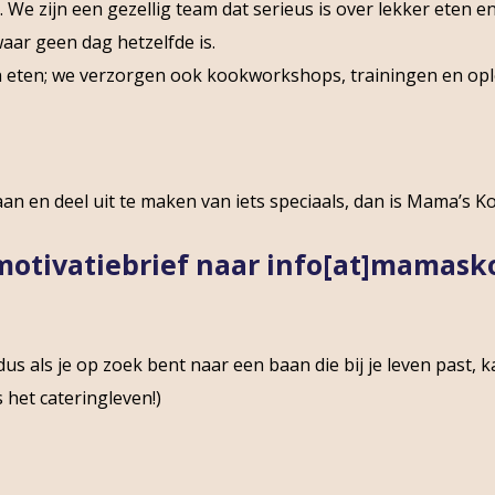
e zijn een gezellig team dat serieus is over lekker eten en
ar geen dag hetzelfde is.
n eten; we verzorgen ook kookworkshops, trainingen en opl
an en deel uit te maken van iets speciaals, dan is Mama’s Ko
 motivatiebrief naar info[at]mamask
us als je op zoek bent naar een baan die bij je leven past, k
s het cateringleven!)