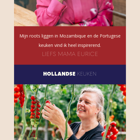
Mijn roots liggen in Mozambique en de Portugese
keuken vind ik heel inspirerend.
LIEFS MAMA EURICE
HOLLANDSE
KEUKEN