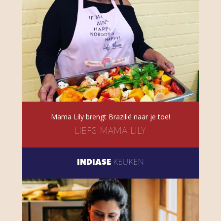
Mama Lily brengt Brazilië naar je toe!
LIEFS MAMA LILY
INDIASE
KEUKEN