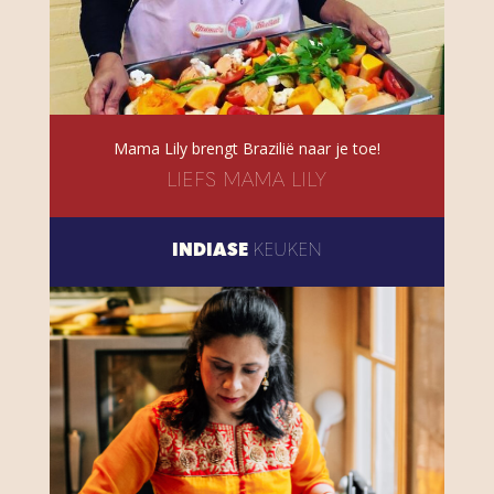
Mama Lily brengt Brazilië naar je toe!
LIEFS MAMA LILY
INDIASE
KEUKEN