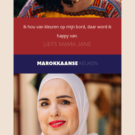
Ik hou van kleuren op mijn bord, daar word ik
happy van.
LIEFS MAMA JANE
MAROKKAANSE
KEUKEN