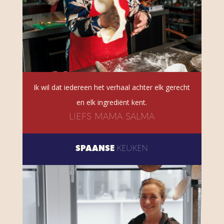
Ik wil dat iedereen het verhaal achter elk gerecht
en elk ingrediënt kent.
LIEFS MAMA SALMA
SPAANSE
KEUKEN