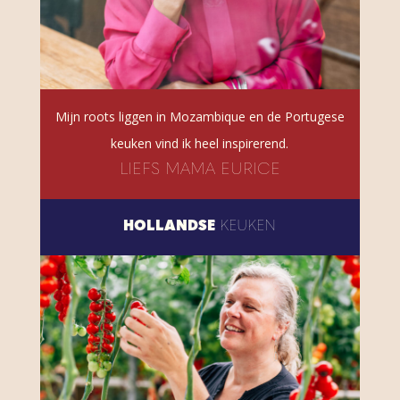
Mijn roots liggen in Mozambique en de Portugese
keuken vind ik heel inspirerend.
LIEFS MAMA EURICE
HOLLANDSE
KEUKEN