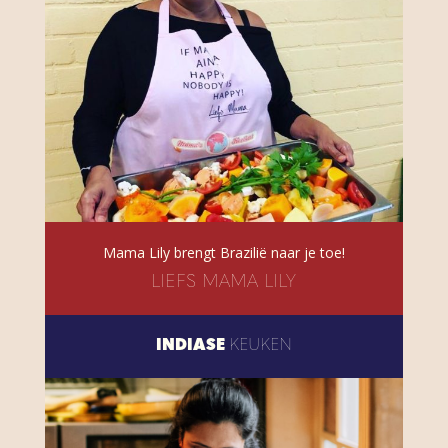
Mama Lily brengt Brazilië naar je toe!
LIEFS MAMA LILY
INDIASE
KEUKEN