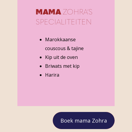
MAMA
ZOHRA’S
SPECIALITEITEN
Marokkaanse
couscous & tajine
Kip uit de oven
Briwats met kip
Harira
Boek mama Zohra